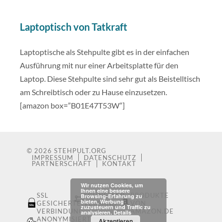
Laptoptisch von Tatkraft
Laptoptische als Stehpulte gibt es in der einfachen
Ausführung mit nur einer Arbeitsplatte für den
Laptop. Diese Stehpulte sind sehr gut als Beistelltisch
am Schreibtisch oder zu Hause einzusetzen.
[amazon box=”B01E47T53W”]
© 2026
STEHPULT.ORG
IMPRESSUM
DATENSCHUTZ
PARTNERSCHAFT
KONTAKT
Wir nutzen Cookies, um
Ihnen eine bessere
SSL
SCHNELLER
PRODUKTE
Browsing-Erfahrung zu
bieten, Werbung
GESICHERTE
VERSAND
VON
zuzusteuern und Traffic zu
VERBINDUNG
AMAZON.DE
analysieren.
Details
ANONYMISIERTE
Akzeptieren