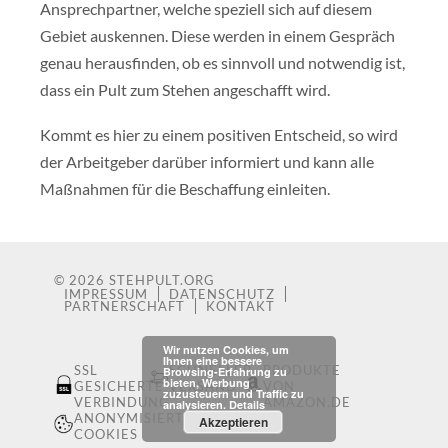
Ansprechpartner, welche speziell sich auf diesem
Gebiet auskennen. Diese werden in einem Gespräch
genau herausfinden, ob es sinnvoll und notwendig ist,
dass ein Pult zum Stehen angeschafft wird.
Kommt es hier zu einem positiven Entscheid, so wird
der Arbeitgeber darüber informiert und kann alle
Maßnahmen für die Beschaffung einleiten.
© 2026
STEHPULT.ORG
IMPRESSUM
DATENSCHUTZ
PARTNERSCHAFT
KONTAKT
Wir nutzen Cookies, um
Ihnen eine bessere
SSL
SCHNELLER
PRODUKTE
Browsing-Erfahrung zu
bieten, Werbung
GESICHERTE
VERSAND
VON
zuzusteuern und Traffic zu
VERBINDUNG
AMAZON.DE
analysieren.
Details
ANONYMISIERTE
Akzeptieren
COOKIES